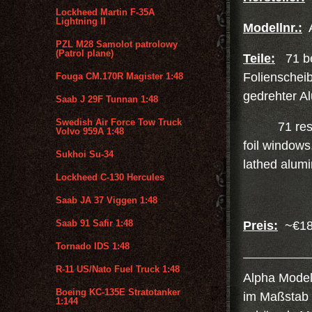
Lockheed Martin F-35A
Lightning II
Modellnr.:
A
PZL M28 Samolot patrolowy
(Patrol plane)
Teile:
71 bei
Foliensche
Fouga CM.170R Magister 1:48
gedrehter A
Saab J 29F Tunnan 1:48
Swedish Air Force Tow Truck
71 resine p
Volvo 959A 1:48
foil windo
Sukhoi Su-34
lathed alumi
Lockheed C-130 Hercules
Saab JA 37 Viggen 1:48
Saab 91 Safir 1:48
Preis:
~€18
Tornado IDS 1:48
R-11 US/Nato Fuel Truck 1:48
Alpha Model 
Boeing KC-135E Stratotanker
im Maßstab 1
1:144