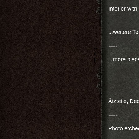
Interior wit
...weitere Tei
-----
...more piece
Ätzteile, De
-----
Photo etche