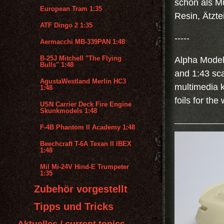
schön als Mu
European Tram 1:35
Resin, Ätztei
ATF Dingo 2 1:35
-----
Aermacchi MB-339PAN 1:48
B-25J Mitchell "The Flying
Alpha Model 
Bulls" 1:48
and 1:43 sca
AgustaWestland Merlin HC3
multimedia k
1:48
foils for th
USN Carrier Deck Fire Engine
Skunkmodels 1:48
F-4B Phantom II Academy 1:48
Beechcraft T-6A Texan II IBEX
1:48
Mil Mi-24V Hind-E Trumpeter
1:35
Zubehör vorgestellt
Tipps und Tricks