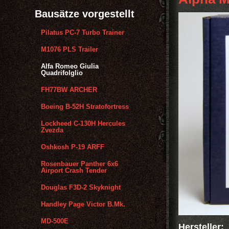
Bausätze vorgestellt
Pilatus PC-7 Turbo Trainer
M1076 PLS Trailer
Alfa Romeo Giulia
Quadrifolglio
FH77BW ARCHER
Boeing B-52H Stratofortress
Lockheed C-130H Hercules
Zvezda
Oshkosh P-19 ARFF
Rosenbauer Panther 6x6
Airport Crash Tender
Douglas F3D-2 Skyknight
Handley Page Victor B.Mk.
MD-500E
Hersteller: