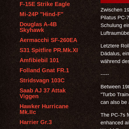
F-15E Strike Eagle
Zwischen 198
Mi-24P "Hind-F"
Pilatus PC-
Douglas A-4B
Schulung ein
Skyhawk
Luftraumübe
Aermacchi SF-260EA
Letztere Rol
S31 Spitfire PR.Mk.XI
Dädalus, ei
Amfibiebil 101
während de
Folland Gnat FR.1
-----
Stridsvagn 103C
Between 198
Saab AJ 37 Attak
"Turbo Traine
Viggen
can also be 
Hawker Hurricane
Mk.IIc
The PC-7s fu
Harrier Gr.3
enhanced air