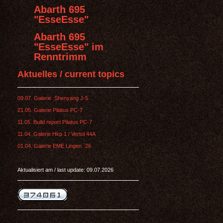
Abarth 695
"EsseEsse"
Abarth 695
"EsseEsse" im
Renntrimm
Aktuelles / current topics
09.07. Galerie Shenyang J-5
21.05. Galerie Pilatus PC-7
11.05. Build report Pilatus PC-7
11.04. Galerie Hkp 1 / Vertol 44A
01.04. Galerie EME Lingen ´26
Aktualisiert am / last update: 09.07.2026