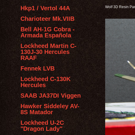
Hkp1 / Vertol 44A
Wolf 3D Resin Par
Charioteer Mk.VIIB
Bell AH-1G Cobra -
Armada Española
Lockheed Martin C-
130J-30 Hercules
RAAF
Fennek LVB
Lockheed C-130K
Hercules
SAAB JA37DI Viggen
Hawker Siddeley AV-
8S Matador
Lockheed U-2C
"Dragon Lady"