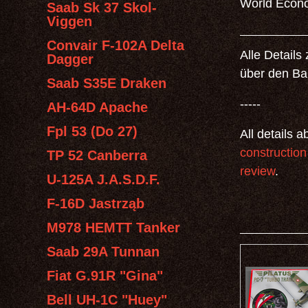
World Econo
Saab Sk 37 Skol-
Viggen
Convair F-102A Delta
Alle Detail
Dagger
über den Ba
Saab S35E Draken
-----
AH-64D Apache
Fpl 53 (Do 27)
All details 
construction
TP 52 Canberra
review
.
U-125A J.A.S.D.F.
F-16D Jastrząb
M978 HEMTT Tanker
Saab 29A Tunnan
Fiat G.91R "Gina"
Bell UH-1C "Huey"