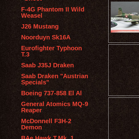
F-4G Phantom II Wild
Weasel
J26 Mustang
Noorduyn Sk16A
Eurofighter Typhoon
T.3
Saab J35J Draken
Saab Draken "Austrian
Specials"
Boeing 737-858 El Al
General Atomics MQ-9
Reaper
McDonnell F3H-2
Demon
BAe Hawk T.Mk. 1