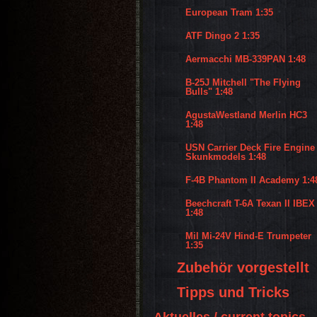
European Tram 1:35
ATF Dingo 2 1:35
Aermacchi MB-339PAN 1:48
B-25J Mitchell "The Flying
Bulls" 1:48
AgustaWestland Merlin HC3
1:48
USN Carrier Deck Fire Engine
Skunkmodels 1:48
F-4B Phantom II Academy 1:4
Beechcraft T-6A Texan II IBEX
1:48
Mil Mi-24V Hind-E Trumpeter
1:35
Zubehör vorgestellt
Tipps und Tricks