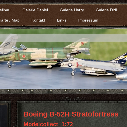
ellbau
Galerie Daniel
Galerie Harry
Galerie Didi
Karte / Map
Kontakt
Links
Impressum
Boeing B-52H Stratofortress
Modelcollect 1:72