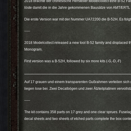
2018 brachte der chinesische Hersteller Modelcollect eine B-52 F
löste damit die in die Jahre gekommenen Bausätze von AMT/ERT
Die erste Version war mit der Nummer UA72200 die B-52H. Es folgte
-----
2018 Modelcollect released a new tool B-52 family and displaced 
Monogram.
First version was a B-52H, followed by six more kits (-G,-D,-F)
Auf 17 grauen und einem transparenten Gußrahmen verteilen sich 
liegen lose bei. Zwei Decalbögen und zwei Ätzteilplatinen vervolls
-----
The kit contains 358 parts on 17 grey and one clear sprues. Fusel
decal sheets and two sheets of etched parts complete the box conte