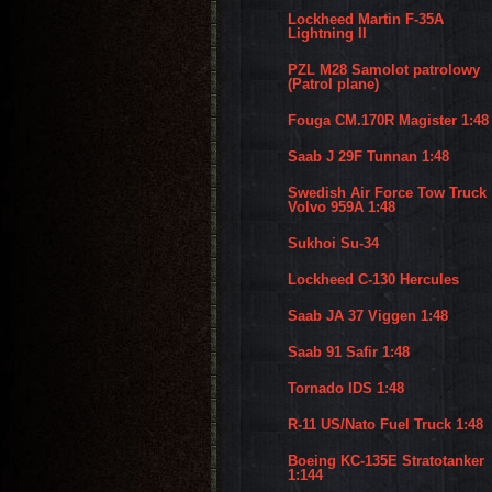
Lockheed Martin F-35A
Lightning II
PZL M28 Samolot patrolowy
(Patrol plane)
Fouga CM.170R Magister 1:48
Saab J 29F Tunnan 1:48
Swedish Air Force Tow Truck
Volvo 959A 1:48
Sukhoi Su-34
Lockheed C-130 Hercules
Saab JA 37 Viggen 1:48
Saab 91 Safir 1:48
Tornado IDS 1:48
R-11 US/Nato Fuel Truck 1:48
Boeing KC-135E Stratotanker
1:144