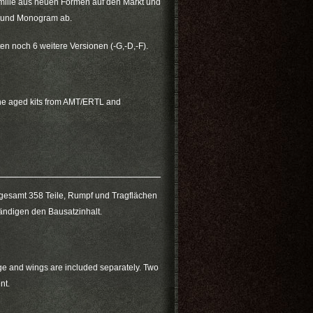
amilie aus neuen Formen auf den Markt und
L und Monogram ab.
n noch 6 weitere Versionen (-G,-D,-F).
the aged kits from AMT/ERTL and
gesamt 358 Teile, Rumpf und Tragflächen
tändigen den Bausatzinhalt.
age and wings are included separately. Two
nt.