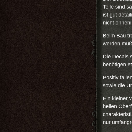
Teile sind s
ist gut detai
nicht ohnehi
Beim Bau tre
werden müße
Die Decals s
benötigen e
Positiv fall
sowie die U
Ein kleiner 
hellen Ober
charakterist
nur umfangr