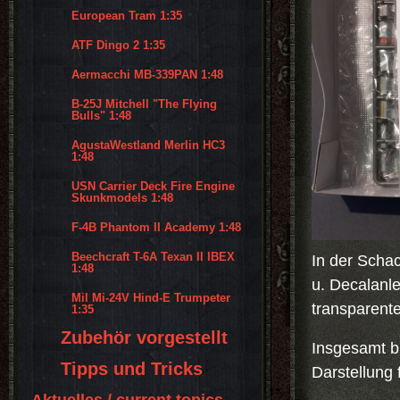
European Tram 1:35
ATF Dingo 2 1:35
Aermacchi MB-339PAN 1:48
B-25J Mitchell "The Flying
Bulls" 1:48
AgustaWestland Merlin HC3
1:48
USN Carrier Deck Fire Engine
Skunkmodels 1:48
F-4B Phantom II Academy 1:48
Beechcraft T-6A Texan II IBEX
In der Schac
1:48
u. Decalanle
Mil Mi-24V Hind-E Trumpeter
transparente
1:35
Zubehör vorgestellt
Insgesamt bi
Tipps und Tricks
Darstellung