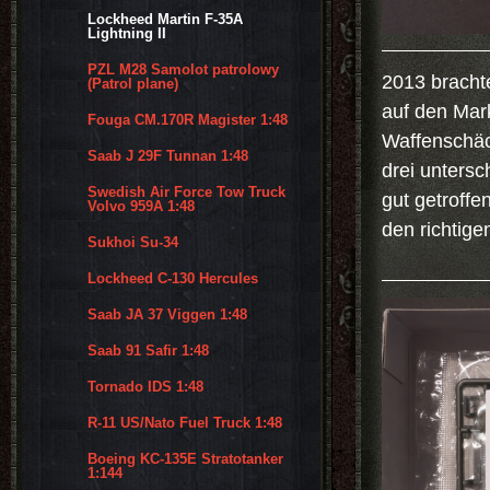
Lockheed Martin F-35A
Lightning II
PZL M28 Samolot patrolowy
2013 bracht
(Patrol plane)
auf den Mark
Fouga CM.170R Magister 1:48
Waffenschäc
Saab J 29F Tunnan 1:48
drei untersc
Swedish Air Force Tow Truck
gut getroffe
Volvo 959A 1:48
den richtige
Sukhoi Su-34
Lockheed C-130 Hercules
Saab JA 37 Viggen 1:48
Saab 91 Safir 1:48
Tornado IDS 1:48
R-11 US/Nato Fuel Truck 1:48
Boeing KC-135E Stratotanker
1:144