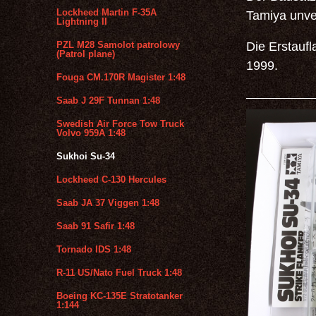
Lockheed Martin F-35A
Tamiya unve
Lightning II
PZL M28 Samolot patrolowy
Die Erstaufl
(Patrol plane)
1999.
Fouga CM.170R Magister 1:48
Saab J 29F Tunnan 1:48
Swedish Air Force Tow Truck
Volvo 959A 1:48
Sukhoi Su-34
Lockheed C-130 Hercules
Saab JA 37 Viggen 1:48
Saab 91 Safir 1:48
Tornado IDS 1:48
R-11 US/Nato Fuel Truck 1:48
Boeing KC-135E Stratotanker
1:144