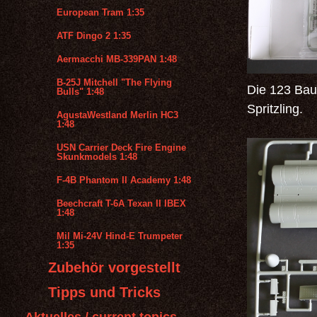
European Tram 1:35
ATF Dingo 2 1:35
Aermacchi MB-339PAN 1:48
B-25J Mitchell "The Flying
Die 123 Baut
Bulls" 1:48
Spritzling.
AgustaWestland Merlin HC3
1:48
USN Carrier Deck Fire Engine
Skunkmodels 1:48
F-4B Phantom II Academy 1:48
Beechcraft T-6A Texan II IBEX
1:48
Mil Mi-24V Hind-E Trumpeter
1:35
Zubehör vorgestellt
Tipps und Tricks