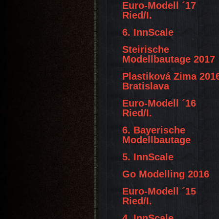
Euro-Modell ´17
Ried/I.
6. InnScale
Steirische
Modellbautage 2017
Plastiková Zima 201
Bratislava
Euro-Modell ´16
Ried/I.
6. Bayerische
Modellbautage
5. InnScale
Go Modelling 2016
Euro-Modell ´15
Ried/I.
4. InnScale