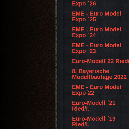
Expo ´26
EME - Euro Model
Expo ´25
EME - Euro Model
Expo ´24
EME - Euro Model
Expo ´23
Euro-Modell´22 Ried/
8. Bayerische
Modellbautage 2022
EME - Euro Model
Expo´22
Euro-Modell ´21
Ried/I.
Euro-Modell ´19
Ried/I.