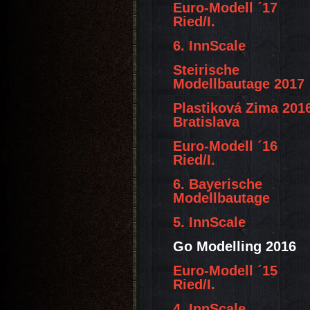
Euro-Modell ´17
Ried/I.
6. InnScale
Steirische
Modellbautage 2017
Plastiková Zima 201
Bratislava
Euro-Modell ´16
Ried/I.
6. Bayerische
Modellbautage
5. InnScale
Go Modelling 2016
Euro-Modell ´15
Ried/I.
4. InnScale