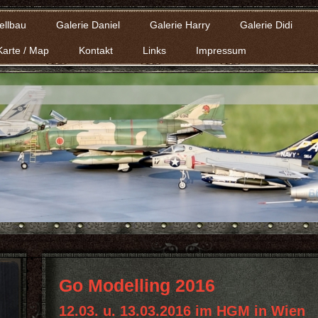
ellbau
Galerie Daniel
Galerie Harry
Galerie Didi
Karte / Map
Kontakt
Links
Impressum
Go Modelling 2016
12.03. u. 13.03.2016 im HGM in Wien