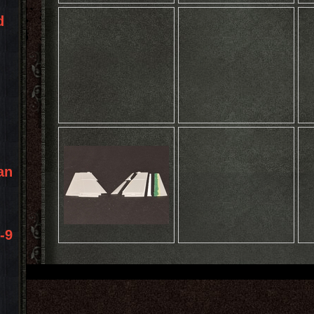
d
an
-9