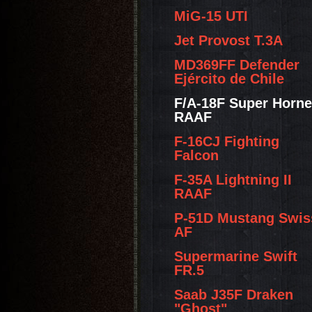
MiG-15 UTI
Jet Provost T.3A
MD369FF Defender
Ejército de Chile
F/A-18F Super Horne
RAAF
F-16CJ Fighting
Falcon
F-35A Lightning II
RAAF
P-51D Mustang Swis
AF
Supermarine Swift
FR.5
Saab J35F Draken
"Ghost"