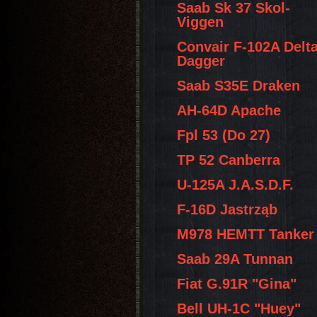
Saab Sk 37 Skol-
Viggen
Convair F-102A Delt
Dagger
Saab S35E Draken
AH-64D Apache
Fpl 53 (Do 27)
TP 52 Canberra
U-125A J.A.S.D.F.
F-16D Jastrząb
M978 HEMTT Tanker
Saab 29A Tunnan
Fiat G.91R "Gina"
Bell UH-1C "Huey"