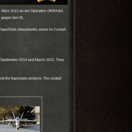
 März 2015 an der Operation OKRA teil.
e gegen den IS.
aps/Slats überarbeitet, sowie im Cockpit
een September 2014 and March 2015. They
d the flaps/slats sections. The cockpit