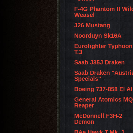
F-4G Phantom II Wil
Weasel
J26 Mustang
Noorduyn Sk16A
Eurofighter Typhoon
T.3
Saab J35J Draken
Saab Draken "Austri
Specials"
Boeing 737-858 El Al
General Atomics MQ
Reaper
McDonnell F3H-2
Demon
BAe Hawk T.Mk. 1