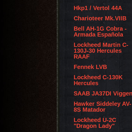
Hkp1 / Vertol 44A
Charioteer Mk.VIIB
Bell AH-1G Cobra -
Armada Española
Lockheed Martin C-
130J-30 Hercules
RAAF
Fennek LVB
Lockheed C-130K
Hercules
SAAB JA37DI Vigge
Hawker Siddeley AV-
8S Matador
Lockheed U-2C
"Dragon Lady"