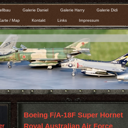
ellbau
Galerie Daniel
Galerie Harry
Galerie Didi
Karte / Map
Kontakt
Links
Impressum
Boeing F/A-18F Super Hornet
Royal Australian Air Force
er