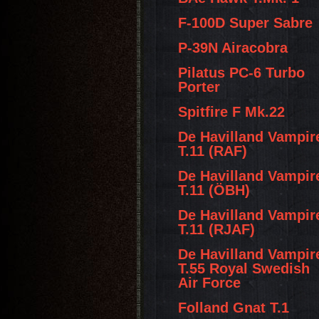
F-100D Super Sabre
P-39N Airacobra
Pilatus PC-6 Turbo
Porter
Spitfire F Mk.22
De Havilland Vampir
T.11 (RAF)
De Havilland Vampir
T.11 (ÖBH)
De Havilland Vampir
T.11 (RJAF)
De Havilland Vampir
T.55 Royal Swedish
Air Force
Folland Gnat T.1