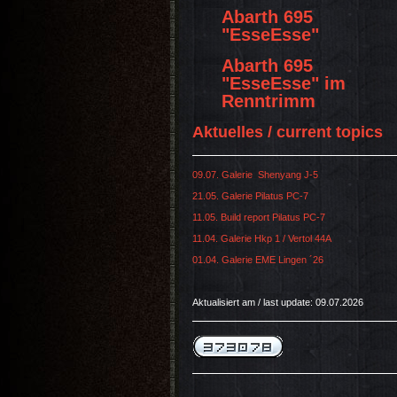
Abarth 695
"EsseEsse"
Abarth 695
"EsseEsse" im
Renntrimm
Aktuelles / current topics
09.07. Galerie Shenyang J-5
21.05. Galerie Pilatus PC-7
11.05. Build report Pilatus PC-7
11.04. Galerie Hkp 1 / Vertol 44A
01.04. Galerie EME Lingen ´26
Aktualisiert am / last update: 09.07.2026