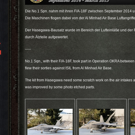
Die No.1 Spn. nahm mit ihren F/A-18F zwischen September 2014 u.
Die Maschinen flogen dabei von der Al Minhad Air Base Luftangriff
Der Hasegawa-Bausatz wurde im Bereich der Lufteinläße und der Fl
durch Ätzteile aufgewertet.
A
-----
I
No.1 Sqn., with their F/A-18F, took part in Operation OKRA betw
flew their sorties against ISIL from Al Minhad Air Base.
The kit from Hasegawa need some scratch work on the air intakes an
was improved by some photo etched parts.