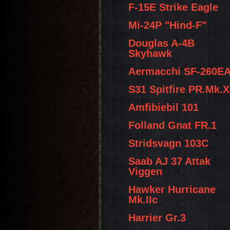
F-15E Strike Eagle
Mi-24P "Hind-F"
Douglas A-4B
Skyhawk
Aermacchi SF-260E
S31 Spitfire PR.Mk.X
Amfibiebil 101
Folland Gnat FR.1
Stridsvagn 103C
Saab AJ 37 Attak
Viggen
Hawker Hurricane
Mk.IIc
Harrier Gr.3