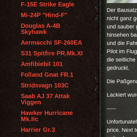
F-15E Strike Eagle
Der Bausatz
Mi-24P "Hind-F"
nicht ganz g
Douglas A-4B
und sauber g
Skyhawk
hinsehen bal
Aermacchi SF-260EA
und die Fahr
Pilot im Flu
S31 Spitfire PR.Mk.XI
die seitlich
Amfibiebil 101
gedruckt.
Folland Gnat FR.1
Die Paßgenau
Stridsvagn 103C
Lackiert wur
Saab AJ 37 Attak
Viggen
-----
Hawker Hurricane
Mk.IIc
Unfortunatel
Harrier Gr.3
price. Next 