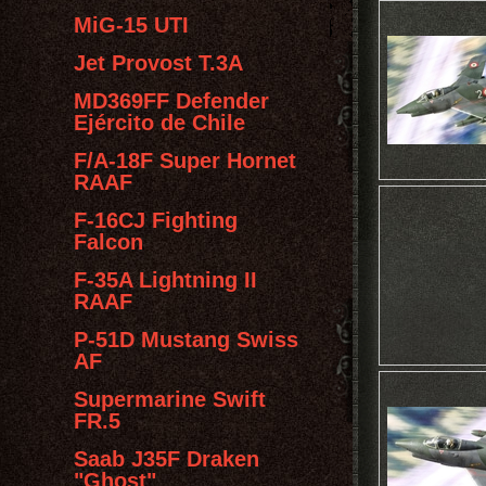
MiG-15 UTI
Jet Provost T.3A
MD369FF Defender
Ejército de Chile
F/A-18F Super Hornet
RAAF
F-16CJ Fighting
Falcon
F-35A Lightning II
RAAF
P-51D Mustang Swiss
AF
Supermarine Swift
FR.5
Saab J35F Draken
"Ghost"