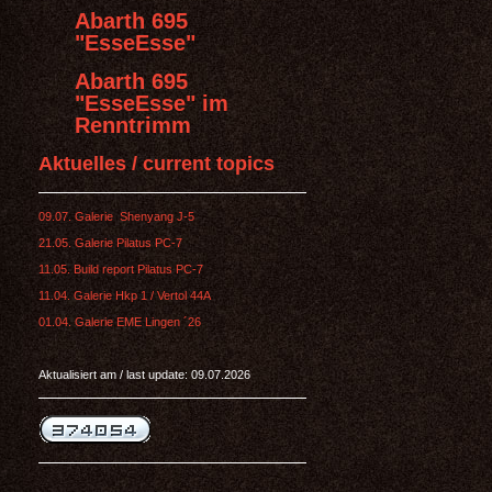
Abarth 695
"EsseEsse"
Abarth 695
"EsseEsse" im
Renntrimm
Aktuelles / current topics
09.07. Galerie Shenyang J-5
21.05. Galerie Pilatus PC-7
11.05. Build report Pilatus PC-7
11.04. Galerie Hkp 1 / Vertol 44A
01.04. Galerie EME Lingen ´26
Aktualisiert am / last update: 09.07.2026