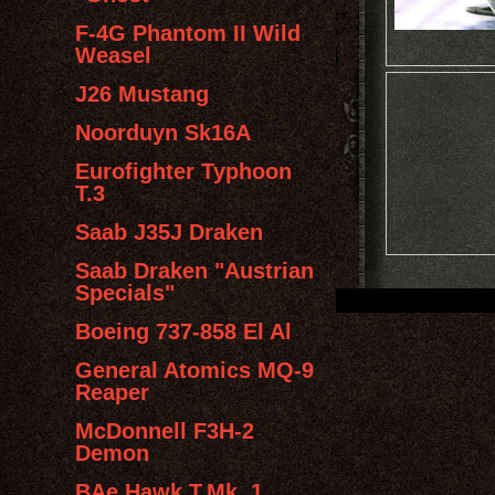
F-4G Phantom II Wild
Weasel
J26 Mustang
Noorduyn Sk16A
Eurofighter Typhoon
T.3
Saab J35J Draken
Saab Draken "Austrian
Specials"
Boeing 737-858 El Al
General Atomics MQ-9
Reaper
McDonnell F3H-2
Demon
BAe Hawk T.Mk. 1