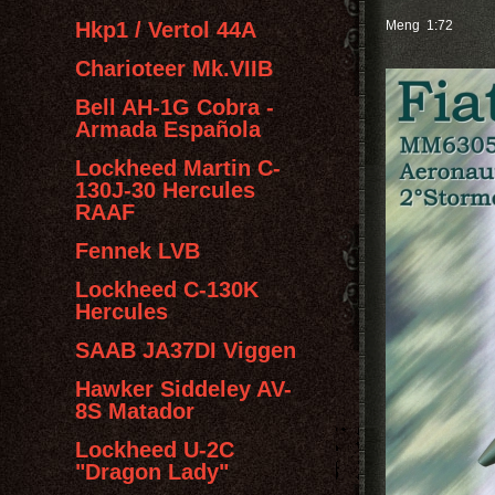
Hkp1 / Vertol 44A
Meng 1:72
Charioteer Mk.VIIB
Bell AH-1G Cobra -
Armada Española
Lockheed Martin C-
130J-30 Hercules
RAAF
Fennek LVB
Lockheed C-130K
Hercules
SAAB JA37DI Viggen
Hawker Siddeley AV-
8S Matador
Lockheed U-2C
"Dragon Lady"