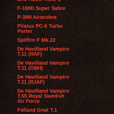
F-100D Super Sabre
P-39N Airacobra
Pilatus PC-6 Turbo
Porter
Spitfire F Mk.22
De Havilland Vampire
T.11 (RAF)
De Havilland Vampire
T.11 (ÖBH)
De Havilland Vampire
T.11 (RJAF)
De Havilland Vampire
T.55 Royal Swedish
Air Force
Folland Gnat T.1