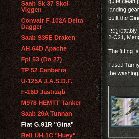
quite clean 
Saab Sk 37 Skol-
Viggen
landing gear
built the Gina
Convair F-102A Delta
Dagger
Regrettably 
Saab S35E Draken
2-O21, Meng 
AH-64D Apache
The fitting i
Fpl 53 (Do 27)
I used Tamiy
TP 52 Canberra
the washing
U-125A J.A.S.D.F.
F-16D Jastrząb
M978 HEMTT Tanker
Saab 29A Tunnan
Fiat G.91R "Gina"
Bell UH-1C "Huey"